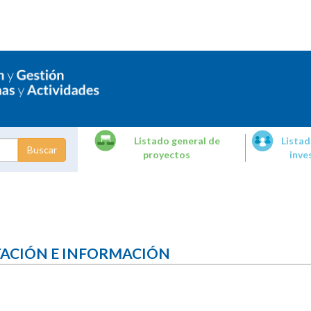
Listado general de
Listad
proyectos
inve
dades de
tigación
TACIÓN E INFORMACIÓN