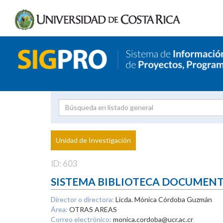
Investigador
Uni
Proyecto
Unidad de Investigación
inves
ID: 603
SISTEMA BIBLIOTECA DOCUMEN
Director o directora:
Licda. Mónica Córdoba Guzmán
Área:
OTRAS AREAS
Correo electrónico:
monica.cordoba@ucr.ac.cr