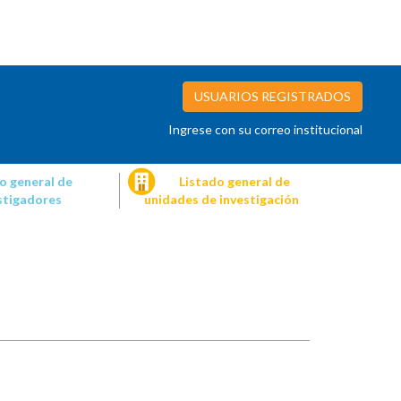
USUARIOS REGISTRADOS
Ingrese con su correo institucional
o general de
Listado general de
stigadores
unidades de investigación