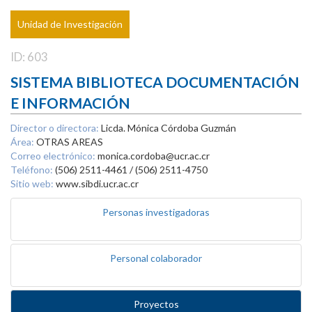
Unidad de Investigación
ID: 603
SISTEMA BIBLIOTECA DOCUMENTACIÓN
E INFORMACIÓN
Director o directora:
Licda. Mónica Córdoba Guzmán
Área:
OTRAS AREAS
Correo electrónico:
monica.cordoba@ucr.ac.cr
Teléfono:
(506) 2511-4461 / (506) 2511-4750
Sitio web:
www.sibdi.ucr.ac.cr
Personas investigadoras
Personal colaborador
Proyectos