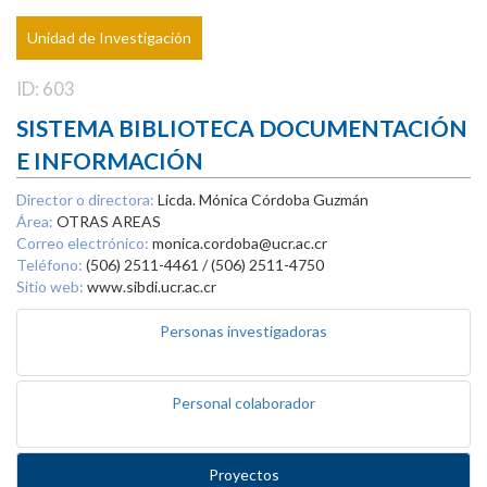
Unidad de Investigación
ID: 603
SISTEMA BIBLIOTECA DOCUMENTACIÓN
E INFORMACIÓN
Director o directora:
Licda. Mónica Córdoba Guzmán
Área:
OTRAS AREAS
Correo electrónico:
monica.cordoba@ucr.ac.cr
Teléfono:
(506) 2511-4461 / (506) 2511-4750
Sitio web:
www.sibdi.ucr.ac.cr
Personas investigadoras
Personal colaborador
Proyectos