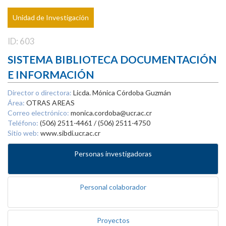
Unidad de Investigación
ID: 603
SISTEMA BIBLIOTECA DOCUMENTACIÓN
E INFORMACIÓN
Director o directora:
Licda. Mónica Córdoba Guzmán
Área:
OTRAS AREAS
Correo electrónico:
monica.cordoba@ucr.ac.cr
Teléfono:
(506) 2511-4461 / (506) 2511-4750
Sitio web:
www.sibdi.ucr.ac.cr
Personas investigadoras
Personal colaborador
Proyectos