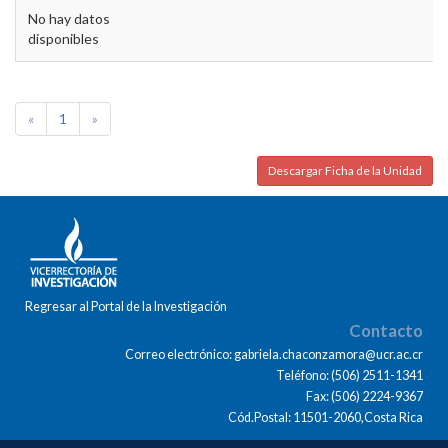
No hay datos
disponibles
«
1
»
Descargar Ficha de la Unidad
Regresar al Portal de la Investigación
Contacto
Correo electrónico: gabriela.chaconzamora@ucr.ac.cr
Teléfono: (506) 2511-1341
Fax: (506) 2224-9367
Cód.Postal: 11501-2060,Costa Rica