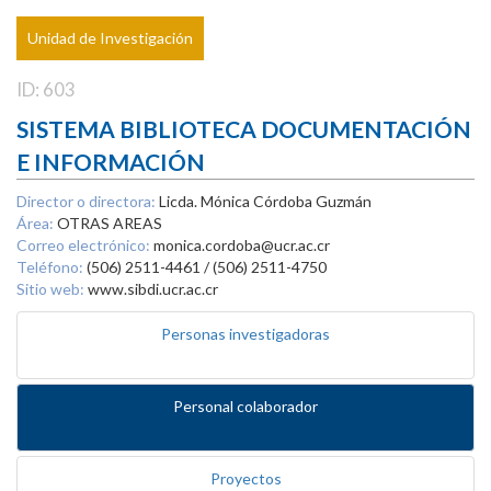
Unidad de Investigación
ID: 603
SISTEMA BIBLIOTECA DOCUMENTACIÓN
E INFORMACIÓN
Director o directora:
Licda. Mónica Córdoba Guzmán
Área:
OTRAS AREAS
Correo electrónico:
monica.cordoba@ucr.ac.cr
Teléfono:
(506) 2511-4461 / (506) 2511-4750
Sitio web:
www.sibdi.ucr.ac.cr
Personas investigadoras
Personal colaborador
Proyectos