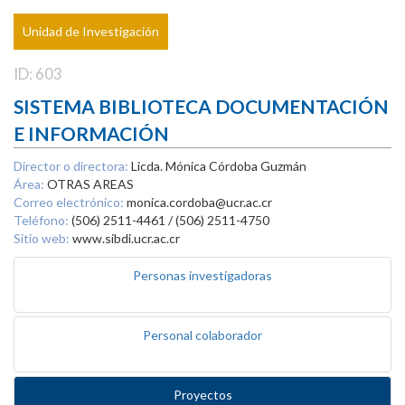
Unidad de Investigación
ID: 603
SISTEMA BIBLIOTECA DOCUMENTACIÓN
E INFORMACIÓN
Director o directora:
Licda. Mónica Córdoba Guzmán
Área:
OTRAS AREAS
Correo electrónico:
monica.cordoba@ucr.ac.cr
Teléfono:
(506) 2511-4461 / (506) 2511-4750
Sitio web:
www.sibdi.ucr.ac.cr
Personas investigadoras
Personal colaborador
Proyectos