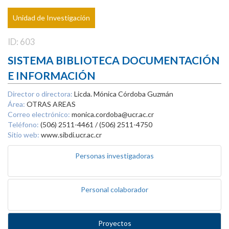
Unidad de Investigación
ID: 603
SISTEMA BIBLIOTECA DOCUMENTACIÓN
E INFORMACIÓN
Director o directora:
Licda. Mónica Córdoba Guzmán
Área:
OTRAS AREAS
Correo electrónico:
monica.cordoba@ucr.ac.cr
Teléfono:
(506) 2511-4461 / (506) 2511-4750
Sitio web:
www.sibdi.ucr.ac.cr
Personas investigadoras
Personal colaborador
Proyectos