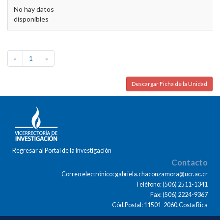
No hay datos
disponibles
«
1
»
Descargar Ficha de la Unidad
Regresar al Portal de la Investigación
Contacto
Correo electrónico: gabriela.chaconzamora@ucr.ac.cr
Teléfono: (506) 2511-1341
Fax: (506) 2224-9367
Cód.Postal: 11501-2060,Costa Rica