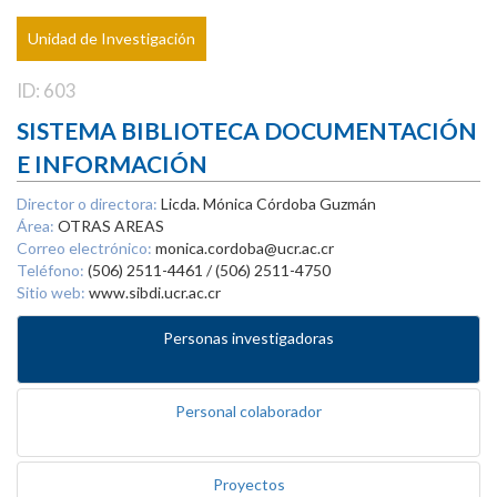
Unidad de Investigación
ID: 603
SISTEMA BIBLIOTECA DOCUMENTACIÓN
E INFORMACIÓN
Director o directora:
Licda. Mónica Córdoba Guzmán
Área:
OTRAS AREAS
Correo electrónico:
monica.cordoba@ucr.ac.cr
Teléfono:
(506) 2511-4461 / (506) 2511-4750
Sitio web:
www.sibdi.ucr.ac.cr
Personas investigadoras
Personal colaborador
Proyectos