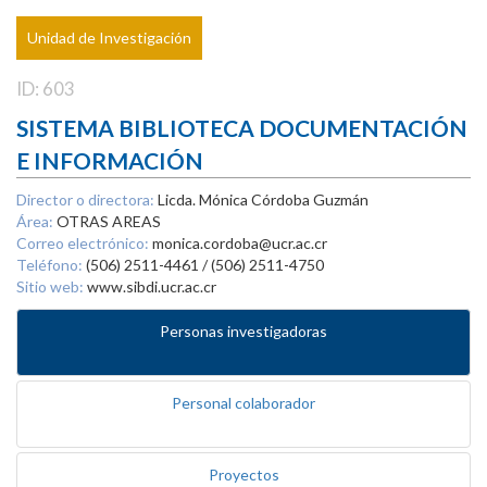
Unidad de Investigación
ID: 603
SISTEMA BIBLIOTECA DOCUMENTACIÓN
E INFORMACIÓN
Director o directora:
Licda. Mónica Córdoba Guzmán
Área:
OTRAS AREAS
Correo electrónico:
monica.cordoba@ucr.ac.cr
Teléfono:
(506) 2511-4461 / (506) 2511-4750
Sitio web:
www.sibdi.ucr.ac.cr
Personas investigadoras
Personal colaborador
Proyectos