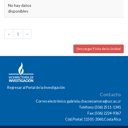
No hay datos
disponibles
«
1
»
Descargar Ficha de la Unidad
Regresar al Portal de la Investigación
Contacto
Correo electrónico: gabriela.chaconzamora@ucr.ac.cr
Teléfono: (506) 2511-1341
Fax: (506) 2224-9367
Cód.Postal: 11501-2060,Costa Rica