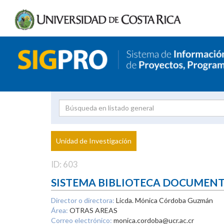
Investigador
Uni
Proyecto
Unidad de Investigación
inves
ID: 603
SISTEMA BIBLIOTECA DOCUMEN
Director o directora:
Licda. Mónica Córdoba Guzmán
Área:
OTRAS AREAS
Correo electrónico:
monica.cordoba@ucr.ac.cr