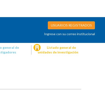
USUARIOS REGISTRADOS
Ingrese con su correo institucional
o general de
Listado general de
stigadores
unidades de investigación