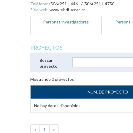
Teléfono:
(506) 2511-4461 / (506) 2511-4750
Sitio web:
www.sibdi.ucr.ac.cr
Personas investigadoras
Personal 
PROYECTOS
Buscar
proyecto
Mostrando
0
proyectos
NÚM. DE PROYECTO
No hay datos disponibles
«
1
»