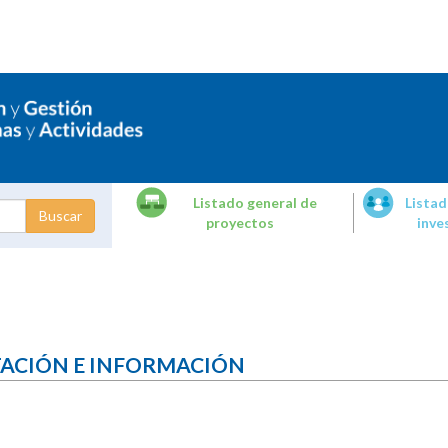
Listado general de
Listad
proyectos
inve
dades de
tigación
TACIÓN E INFORMACIÓN