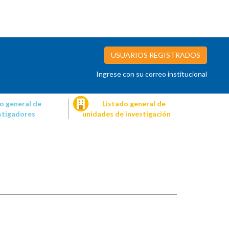
USUARIOS REGISTRADOS
Ingrese con su correo institucional
o general de
Listado general de
stigadores
unidades de investigación