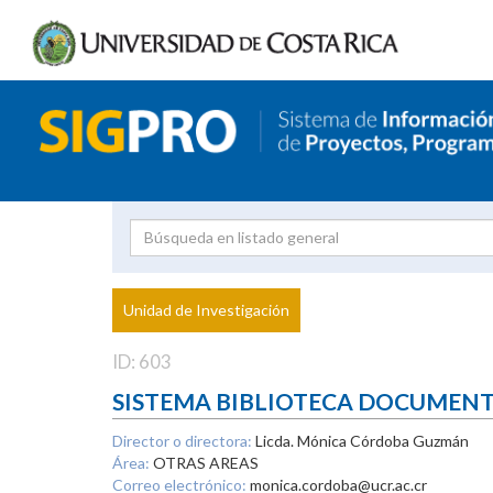
Investigador
Uni
Proyecto
Unidad de Investigación
inves
ID: 603
SISTEMA BIBLIOTECA DOCUMEN
Director o directora:
Licda. Mónica Córdoba Guzmán
Área:
OTRAS AREAS
Correo electrónico:
monica.cordoba@ucr.ac.cr