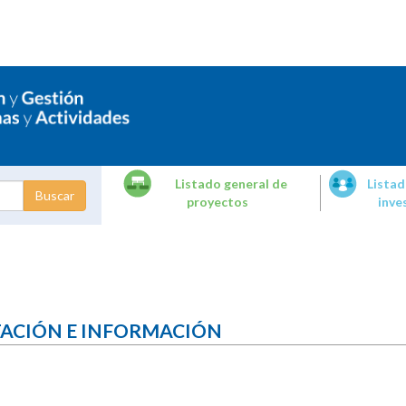
Listado general de
Listad
proyectos
inve
dades de
tigación
TACIÓN E INFORMACIÓN