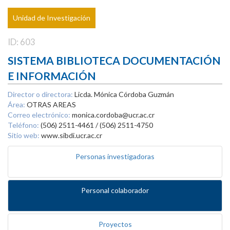
Unidad de Investigación
ID: 603
SISTEMA BIBLIOTECA DOCUMENTACIÓN
E INFORMACIÓN
Director o directora:
Licda. Mónica Córdoba Guzmán
Área:
OTRAS AREAS
Correo electrónico:
monica.cordoba@ucr.ac.cr
Teléfono:
(506) 2511-4461 / (506) 2511-4750
Sitio web:
www.sibdi.ucr.ac.cr
Personas investigadoras
Personal colaborador
Proyectos