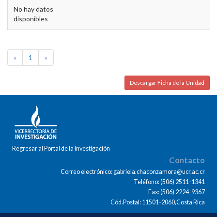
No hay datos
disponibles
«
1
»
Descargar Ficha de la Unidad
Regresar al Portal de la Investigación
Contacto
Correo electrónico: gabriela.chaconzamora@ucr.ac.cr
Teléfono: (506) 2511-1341
Fax: (506) 2224-9367
Cód.Postal: 11501-2060,Costa Rica