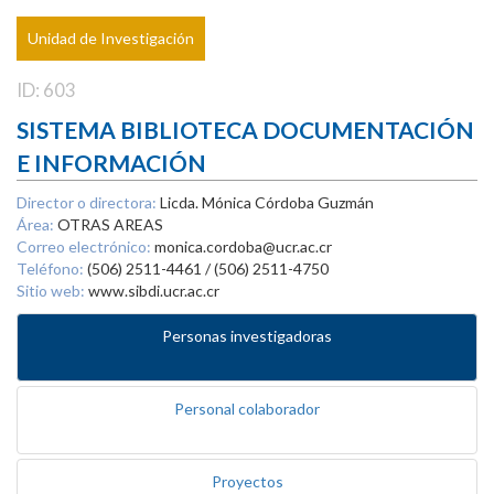
Unidad de Investigación
ID: 603
SISTEMA BIBLIOTECA DOCUMENTACIÓN
E INFORMACIÓN
Director o directora:
Licda. Mónica Córdoba Guzmán
Área:
OTRAS AREAS
Correo electrónico:
monica.cordoba@ucr.ac.cr
Teléfono:
(506) 2511-4461 / (506) 2511-4750
Sitio web:
www.sibdi.ucr.ac.cr
Personas investigadoras
Personal colaborador
Proyectos