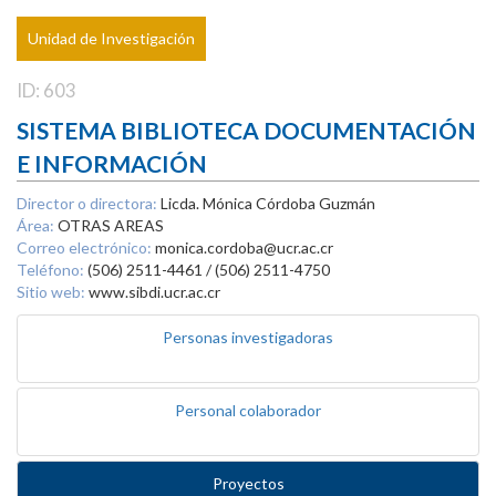
Unidad de Investigación
ID: 603
SISTEMA BIBLIOTECA DOCUMENTACIÓN
E INFORMACIÓN
Director o directora:
Licda. Mónica Córdoba Guzmán
Área:
OTRAS AREAS
Correo electrónico:
monica.cordoba@ucr.ac.cr
Teléfono:
(506) 2511-4461 / (506) 2511-4750
Sitio web:
www.sibdi.ucr.ac.cr
Personas investigadoras
Personal colaborador
Proyectos