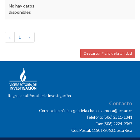
No hay datos
disponibles
«
1
»
Descargar Ficha de la Unidad
Regresar al Portal de la Investigación
Contacto
Correo electrónico: gabriela.chaconzamora@ucr.ac.cr
Teléfono: (506) 2511-1341
Fax: (506) 2224-9367
Cód.Postal: 11501-2060,Costa Rica