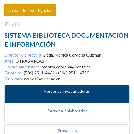
Unidad de Investigación
ID: 603
SISTEMA BIBLIOTECA DOCUMENTACIÓN
E INFORMACIÓN
Director o directora:
Licda. Mónica Córdoba Guzmán
Área:
OTRAS AREAS
Correo electrónico:
monica.cordoba@ucr.ac.cr
Teléfono:
(506) 2511-4461 / (506) 2511-4750
Sitio web:
www.sibdi.ucr.ac.cr
Personas investigadoras
Personal colaborador
Proyectos