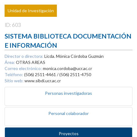
Unidad de Investigación
ID: 603
SISTEMA BIBLIOTECA DOCUMENTACIÓN
E INFORMACIÓN
Director o directora:
Licda. Mónica Córdoba Guzmán
Área:
OTRAS AREAS
Correo electrónico:
monica.cordoba@ucr.ac.cr
Teléfono:
(506) 2511-4461 / (506) 2511-4750
Sitio web:
www.sibdi.ucr.ac.cr
Personas investigadoras
Personal colaborador
Proyectos