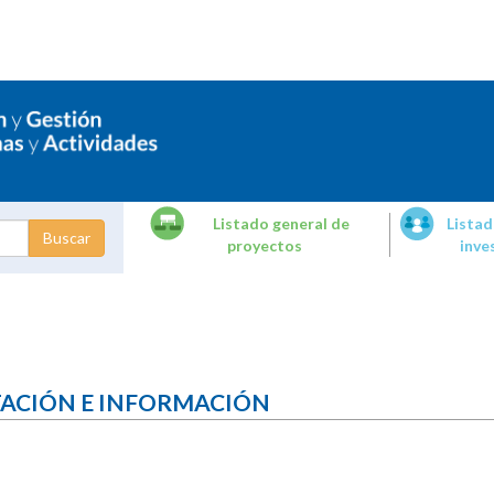
Listado general de
Listad
proyectos
inve
dades de
tigación
TACIÓN E INFORMACIÓN