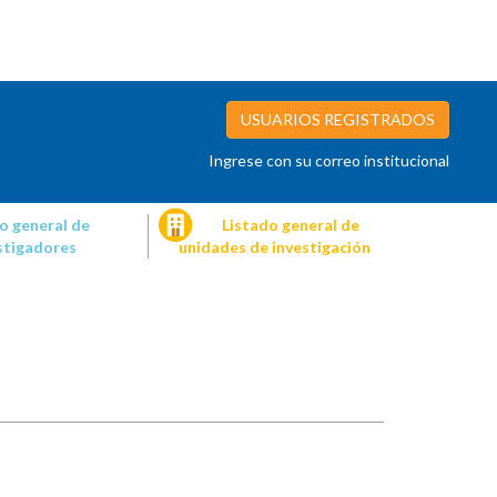
USUARIOS REGISTRADOS
Ingrese con su correo institucional
o general de
Listado general de
stigadores
unidades de investigación