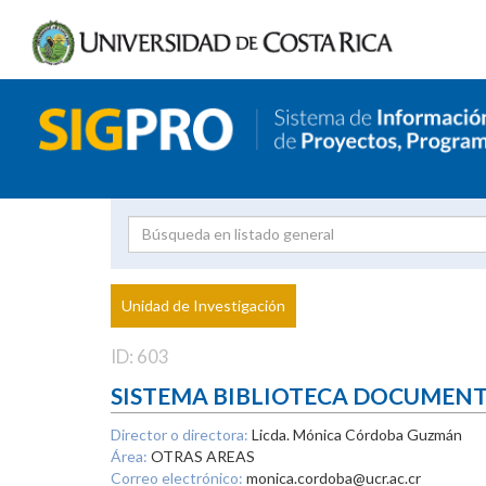
Investigador
Uni
Proyecto
Unidad de Investigación
inves
ID: 603
SISTEMA BIBLIOTECA DOCUMEN
Director o directora:
Licda. Mónica Córdoba Guzmán
Área:
OTRAS AREAS
Correo electrónico:
monica.cordoba@ucr.ac.cr