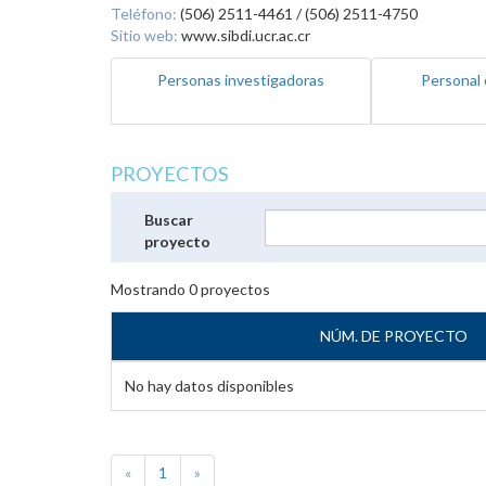
Teléfono:
(506) 2511-4461 / (506) 2511-4750
Sitio web:
www.sibdi.ucr.ac.cr
Personas investigadoras
Personal 
PROYECTOS
Buscar
proyecto
Mostrando
0
proyectos
NÚM. DE PROYECTO
No hay datos disponibles
«
1
»