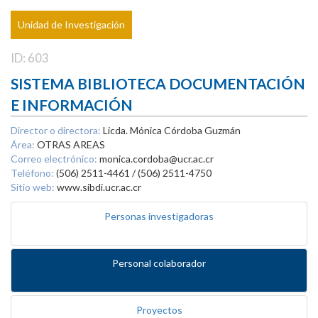
Unidad de Investigación
ID: 603
SISTEMA BIBLIOTECA DOCUMENTACIÓN
E INFORMACIÓN
Director o directora:
Licda. Mónica Córdoba Guzmán
Área:
OTRAS AREAS
Correo electrónico:
monica.cordoba@ucr.ac.cr
Teléfono:
(506) 2511-4461 / (506) 2511-4750
Sitio web:
www.sibdi.ucr.ac.cr
Personas investigadoras
Personal colaborador
Proyectos