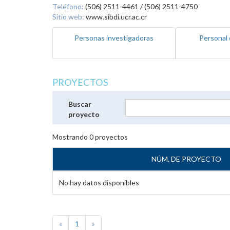
Teléfono:
(506) 2511-4461 / (506) 2511-4750
Sitio web:
www.sibdi.ucr.ac.cr
Personas investigadoras
Personal 
PROYECTOS
Buscar
proyecto
Mostrando
0
proyectos
NÚM. DE PROYECTO
No hay datos disponibles
«
1
»