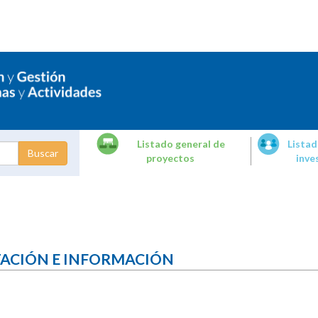
Listado general de
Listad
proyectos
inve
dades de
tigación
TACIÓN E INFORMACIÓN