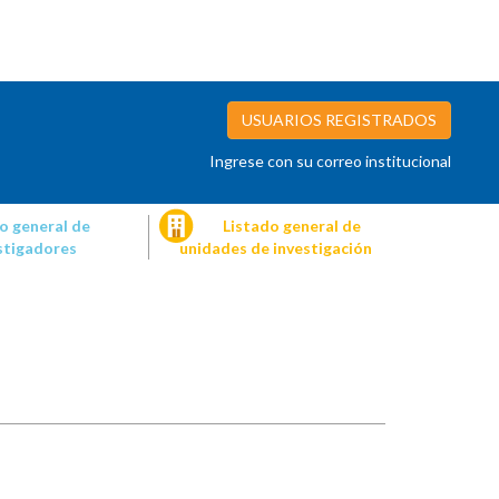
USUARIOS REGISTRADOS
Ingrese con su correo institucional
o general de
Listado general de
stigadores
unidades de investigación