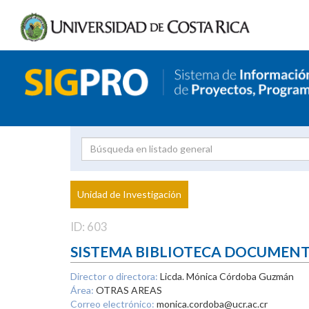
Investigador
Uni
Proyecto
Unidad de Investigación
inves
ID: 603
SISTEMA BIBLIOTECA DOCUMEN
Director o directora:
Licda. Mónica Córdoba Guzmán
Área:
OTRAS AREAS
Correo electrónico:
monica.cordoba@ucr.ac.cr