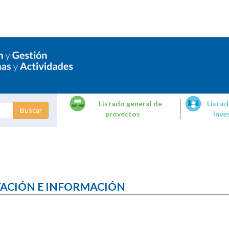
Listado general de
Listad
proyectos
inve
dades de
tigación
TACIÓN E INFORMACIÓN