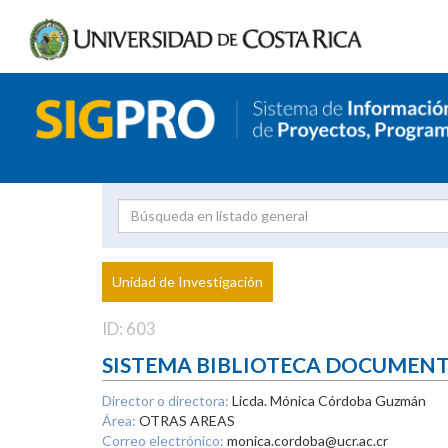
Investigador
Uni
Proyecto
Unidad de Investigación
inves
ID: 603
SISTEMA BIBLIOTECA DOCUMEN
Director o directora:
Licda. Mónica Córdoba Guzmán
Área:
OTRAS AREAS
Correo electrónico:
monica.cordoba@ucr.ac.cr