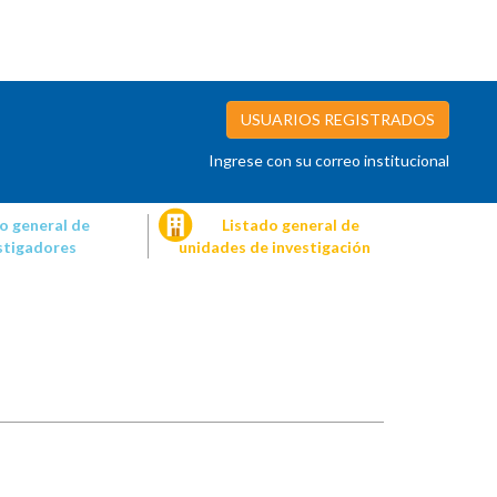
USUARIOS REGISTRADOS
Ingrese con su correo institucional
o general de
Listado general de
stigadores
unidades de investigación