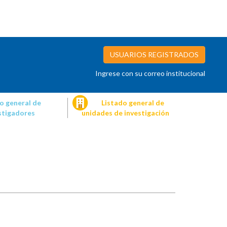
USUARIOS REGISTRADOS
Ingrese con su correo institucional
o general de
Listado general de
stigadores
unidades de investigación