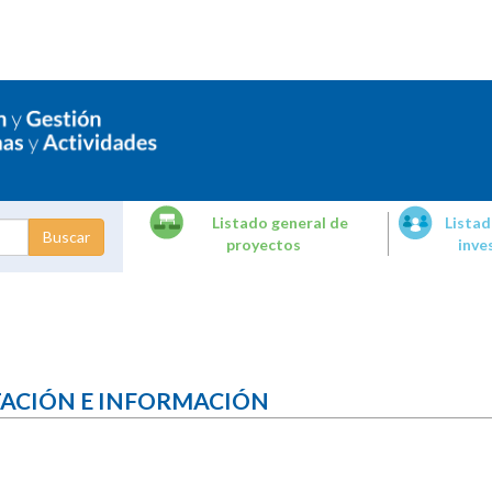
Listado general de
Listad
proyectos
inve
dades de
tigación
TACIÓN E INFORMACIÓN