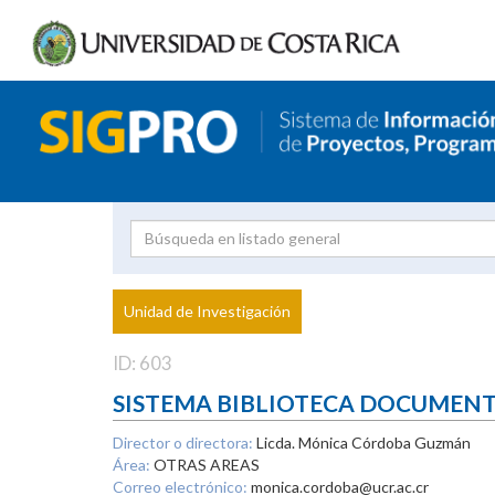
Investigador
Uni
Proyecto
Unidad de Investigación
inves
ID: 603
SISTEMA BIBLIOTECA DOCUMEN
Director o directora:
Licda. Mónica Córdoba Guzmán
Área:
OTRAS AREAS
Correo electrónico:
monica.cordoba@ucr.ac.cr