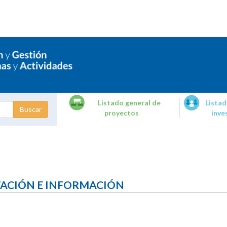
Listado general de
Listad
proyectos
inve
dades de
tigación
TACIÓN E INFORMACIÓN