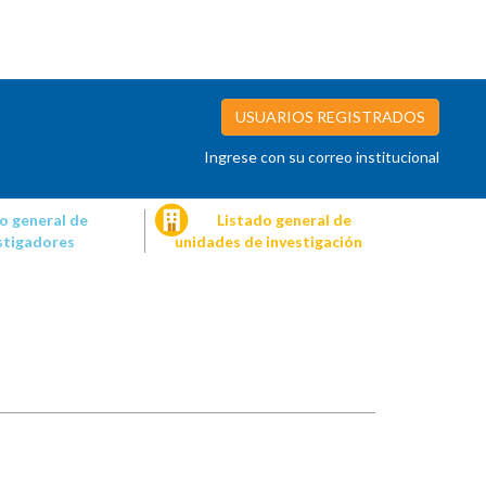
USUARIOS REGISTRADOS
Ingrese con su correo institucional
o general de
Listado general de
stigadores
unidades de investigación