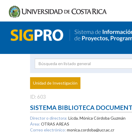
Investigador
Uni
Proyecto
Unidad de Investigación
inves
ID: 603
SISTEMA BIBLIOTECA DOCUMEN
Director o directora:
Licda. Mónica Córdoba Guzmán
Área:
OTRAS AREAS
Correo electrónico:
monica.cordoba@ucr.ac.cr