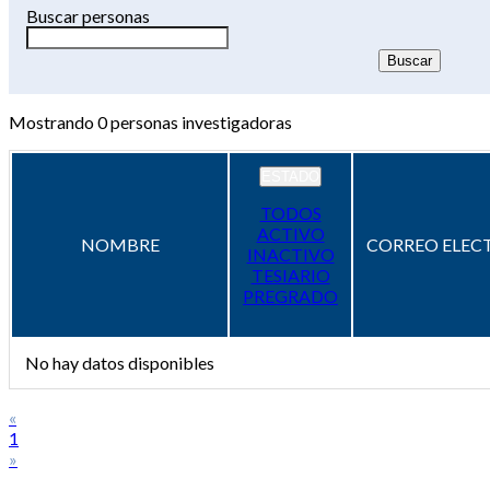
Buscar personas
Mostrando
0
personas investigadoras
ESTADO
TODOS
ACTIVO
NOMBRE
CORREO ELEC
INACTIVO
TESIARIO
PREGRADO
No hay datos disponibles
«
1
»