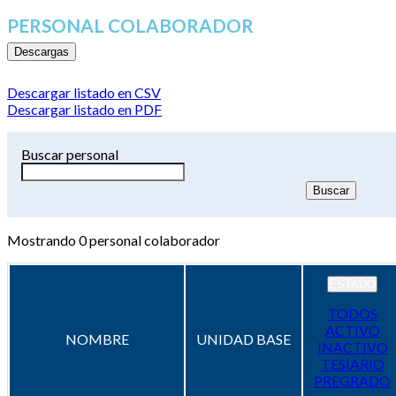
PERSONAL COLABORADOR
Descargas
Descargar listado en CSV
Descargar listado en PDF
Buscar personal
Mostrando
0
personal colaborador
ESTADO
TODOS
ACTIVO
NOMBRE
UNIDAD BASE
INACTIVO
TESIARIO
PREGRADO