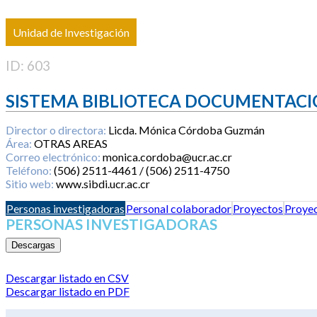
Unidad de Investigación
ID: 603
SISTEMA BIBLIOTECA DOCUMENTACI
Director o directora:
Licda. Mónica Córdoba Guzmán
Área:
OTRAS AREAS
Correo electrónico:
monica.cordoba@ucr.ac.cr
Teléfono:
(506) 2511-4461 / (506) 2511-4750
Sitio web:
www.sibdi.ucr.ac.cr
Personas investigadoras
Personal colaborador
Proyectos
Proyec
PERSONAS INVESTIGADORAS
Descargas
Descargar listado en CSV
Descargar listado en PDF