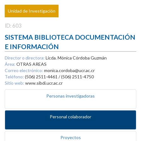
Unidad de Investigación
ID: 603
SISTEMA BIBLIOTECA DOCUMENTACIÓN
E INFORMACIÓN
Director o directora:
Licda. Mónica Córdoba Guzmán
Área:
OTRAS AREAS
Correo electrónico:
monica.cordoba@ucr.ac.cr
Teléfono:
(506) 2511-4461 / (506) 2511-4750
Sitio web:
www.sibdi.ucr.ac.cr
Personas investigadoras
Personal colaborador
Proyectos