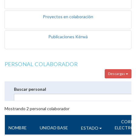
Proyectos en colaboración
Publicaciones Kérwá
PERSONAL COLABORADOR
Descargas
Buscar personal
Mostrando
2
personal colaborador
CORR
NOMBRE
UNIDAD BASE
ELECTRÓ
ESTADO