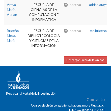
Araya
ESCUELA DE
Inactivo
adrian.araya@u
Marin,
CIENCIAS DE LA
Adrian
COMPUTACIÓN E
INFORMÁTICA
Briceño
ESCUELA DE
Inactivo
ma.briceno@u
Meza,
BIBLIOTECOLOGÍA
Maria
Y CIENCIAS DE LA
INFORMACIÓN
Descargar Ficha de la Unidad
Regresar al Portal de la Investigación
Contacto
Correo electrónico: gabriela.chaconzamora@ucr.ac.cr
Teléfono: (506) 2511-1341