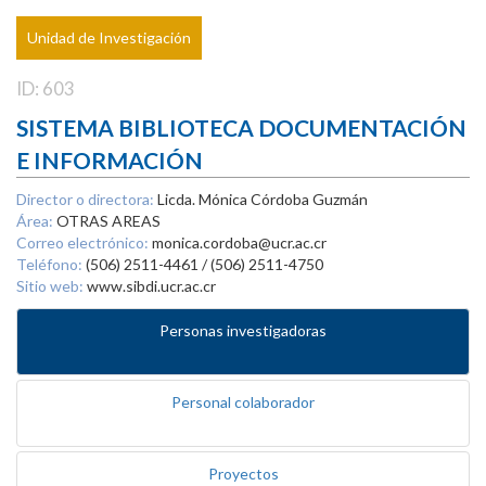
Unidad de Investigación
ID: 603
SISTEMA BIBLIOTECA DOCUMENTACIÓN
E INFORMACIÓN
Director o directora:
Licda. Mónica Córdoba Guzmán
Área:
OTRAS AREAS
Correo electrónico:
monica.cordoba@ucr.ac.cr
Teléfono:
(506) 2511-4461 / (506) 2511-4750
Sitio web:
www.sibdi.ucr.ac.cr
Personas investigadoras
Personal colaborador
Proyectos