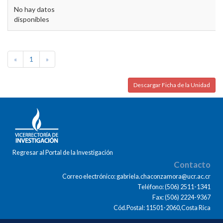
No hay datos
disponibles
«
1
»
Descargar Ficha de la Unidad
Regresar al Portal de la Investigación
Contacto
Correo electrónico: gabriela.chaconzamora@ucr.ac.cr
Teléfono: (506) 2511-1341
Fax: (506) 2224-9367
Cód.Postal: 11501-2060,Costa Rica