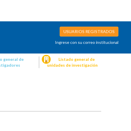
USUARIOS REGISTRADOS
Ingrese con su correo institucional
o general de
Listado general de
stigadores
unidades de investigación