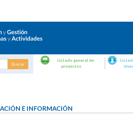
Listado general de
Listad
proyectos
inve
dades de
tigación
TACIÓN E INFORMACIÓN