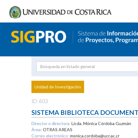
Investigador
Uni
Proyecto
Unidad de Investigación
inves
ID: 603
SISTEMA BIBLIOTECA DOCUMEN
Director o directora:
Licda. Mónica Córdoba Guzmán
Área:
OTRAS AREAS
Correo electrónico:
monica.cordoba@ucr.ac.cr