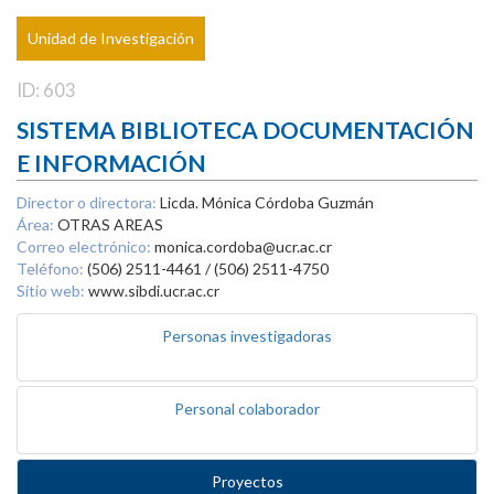
Unidad de Investigación
ID: 603
SISTEMA BIBLIOTECA DOCUMENTACIÓN
E INFORMACIÓN
Director o directora:
Licda. Mónica Córdoba Guzmán
Área:
OTRAS AREAS
Correo electrónico:
monica.cordoba@ucr.ac.cr
Teléfono:
(506) 2511-4461 / (506) 2511-4750
Sitio web:
www.sibdi.ucr.ac.cr
Personas investigadoras
Personal colaborador
Proyectos