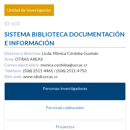
Unidad de Investigación
ID: 603
SISTEMA BIBLIOTECA DOCUMENTACIÓN
E INFORMACIÓN
Director o directora:
Licda. Mónica Córdoba Guzmán
Área:
OTRAS AREAS
Correo electrónico:
monica.cordoba@ucr.ac.cr
Teléfono:
(506) 2511-4461 / (506) 2511-4750
Sitio web:
www.sibdi.ucr.ac.cr
Personas investigadoras
Personal colaborador
Proyectos