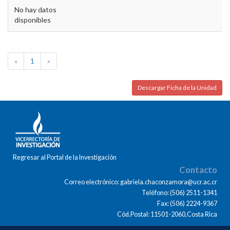
No hay datos
disponibles
«
1
»
Descargar Ficha de la Unidad
Regresar al Portal de la Investigación
Contacto
Correo electrónico: gabriela.chaconzamora@ucr.ac.cr
Teléfono: (506) 2511-1341
Fax: (506) 2224-9367
Cód.Postal: 11501-2060,Costa Rica