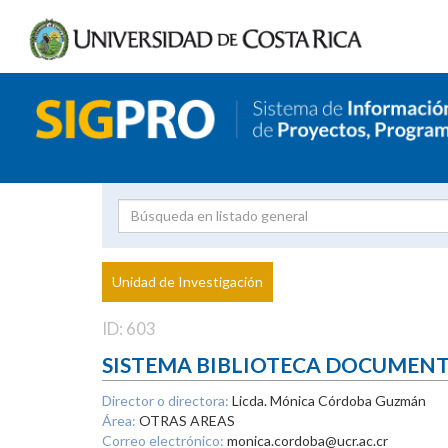
Investigador
Uni
Proyecto
Unidad de Investigación
inves
ID: 603
SISTEMA BIBLIOTECA DOCUMEN
Director o directora:
Licda. Mónica Córdoba Guzmán
Área:
OTRAS AREAS
Correo electrónico:
monica.cordoba@ucr.ac.cr