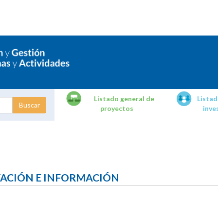
Listado general de
Listad
proyectos
inve
dades de
tigación
TACIÓN E INFORMACIÓN