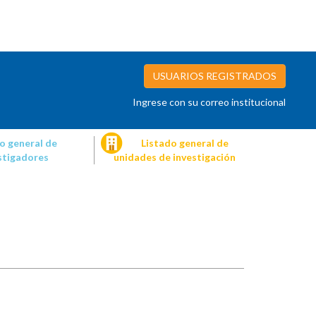
USUARIOS REGISTRADOS
Ingrese con su correo institucional
o general de
Listado general de
stigadores
unidades de investigación