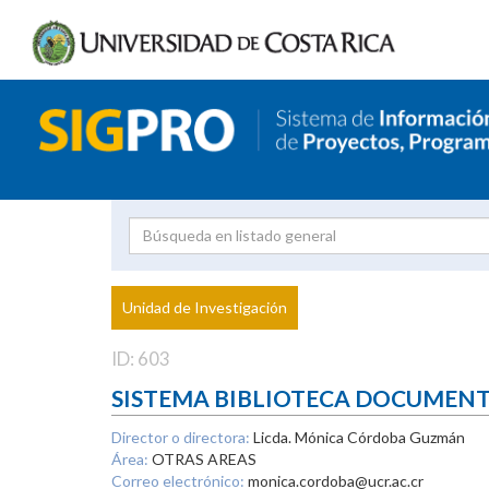
Investigador
Uni
Proyecto
Unidad de Investigación
inves
ID: 603
SISTEMA BIBLIOTECA DOCUMEN
Director o directora:
Licda. Mónica Córdoba Guzmán
Área:
OTRAS AREAS
Correo electrónico:
monica.cordoba@ucr.ac.cr