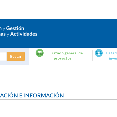
Listado general de
Listad
proyectos
inve
dades de
tigación
TACIÓN E INFORMACIÓN