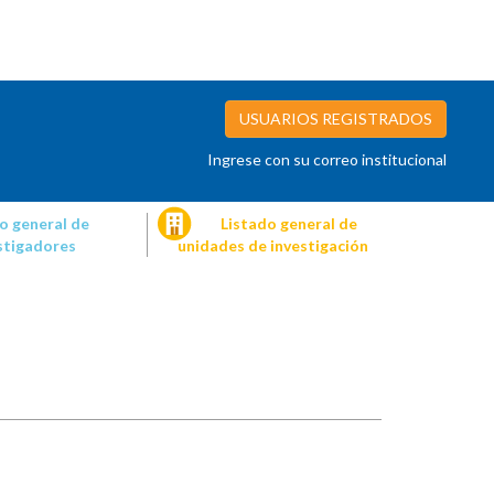
USUARIOS REGISTRADOS
Ingrese con su correo institucional
o general de
Listado general de
stigadores
unidades de investigación