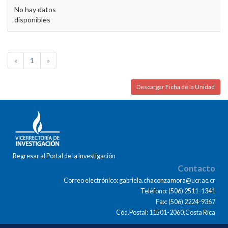
No hay datos
disponibles
«
1
»
Descargar Ficha de la Unidad
Regresar al Portal de la Investigación
Contacto
Correo electrónico: gabriela.chaconzamora@ucr.ac.cr
Teléfono: (506) 2511-1341
Fax: (506) 2224-9367
Cód.Postal: 11501-2060,Costa Rica