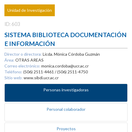
Unidad de Investigación
ID: 603
SISTEMA BIBLIOTECA DOCUMENTACIÓN
E INFORMACIÓN
Director o directora:
Licda. Mónica Córdoba Guzmán
Área:
OTRAS AREAS
Correo electrónico:
monica.cordoba@ucr.ac.cr
Teléfono:
(506) 2511-4461 / (506) 2511-4750
Sitio web:
www.sibdi.ucr.ac.cr
Personas investigadoras
Personal colaborador
Proyectos