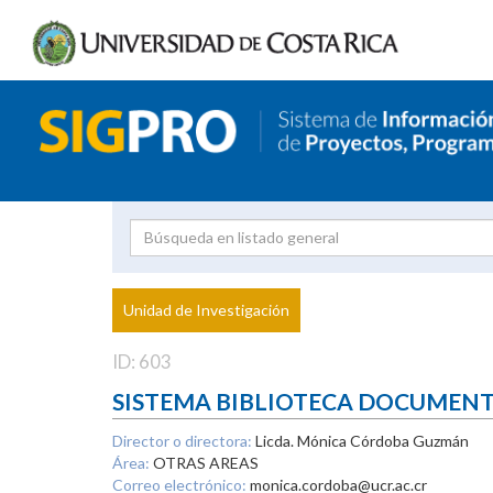
Investigador
Uni
Proyecto
Unidad de Investigación
inves
ID: 603
SISTEMA BIBLIOTECA DOCUMEN
Director o directora:
Licda. Mónica Córdoba Guzmán
Área:
OTRAS AREAS
Correo electrónico:
monica.cordoba@ucr.ac.cr