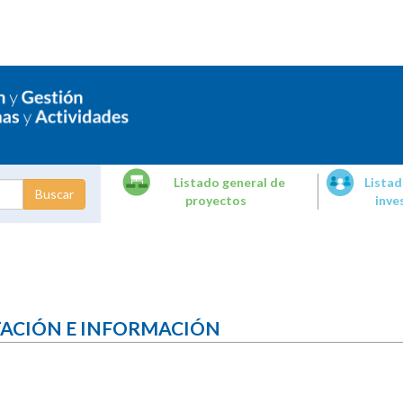
Listado general de
Listad
proyectos
inve
dades de
tigación
TACIÓN E INFORMACIÓN