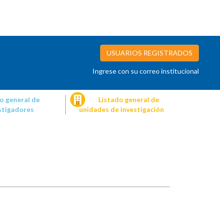
USUARIOS REGISTRADOS
Ingrese con su correo institucional
o general de
Listado general de
stigadores
unidades de investigación