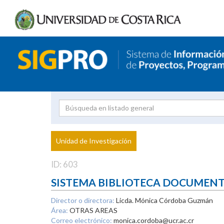
Investigador
Uni
Proyecto
Unidad de Investigación
inves
ID: 603
SISTEMA BIBLIOTECA DOCUMEN
Director o directora:
Licda. Mónica Córdoba Guzmán
Área:
OTRAS AREAS
Correo electrónico:
monica.cordoba@ucr.ac.cr