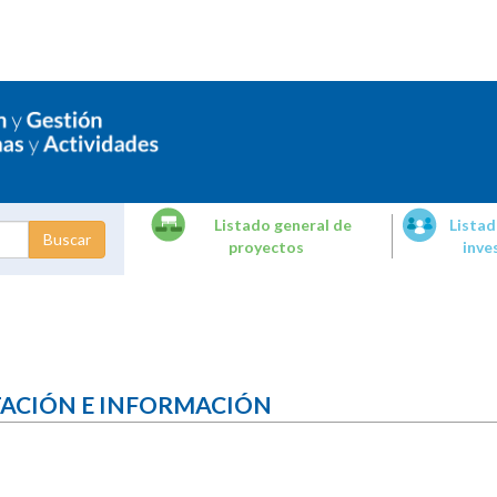
Listado general de
Listad
proyectos
inve
dades de
tigación
TACIÓN E INFORMACIÓN