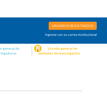
USUARIOS REGISTRADOS
Ingrese con su correo institucional
o general de
Listado general de
stigadores
unidades de investigación