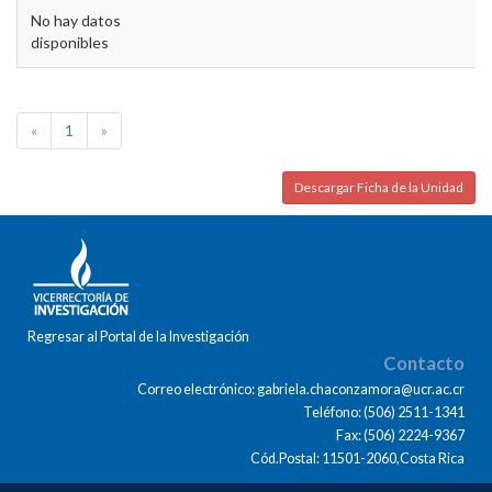
No hay datos
disponibles
«
1
»
Descargar Ficha de la Unidad
Regresar al Portal de la Investigación
Contacto
Correo electrónico: gabriela.chaconzamora@ucr.ac.cr
Teléfono: (506) 2511-1341
Fax: (506) 2224-9367
Cód.Postal: 11501-2060,Costa Rica