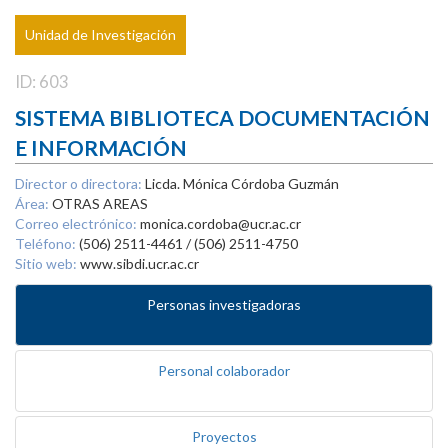
Unidad de Investigación
ID: 603
SISTEMA BIBLIOTECA DOCUMENTACIÓN
E INFORMACIÓN
Director o directora:
Licda. Mónica Córdoba Guzmán
Área:
OTRAS AREAS
Correo electrónico:
monica.cordoba@ucr.ac.cr
Teléfono:
(506) 2511-4461 / (506) 2511-4750
Sitio web:
www.sibdi.ucr.ac.cr
Personas investigadoras
Personal colaborador
Proyectos