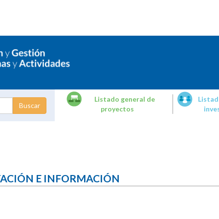
Listado general de
Listad
proyectos
inve
dades de
tigación
TACIÓN E INFORMACIÓN