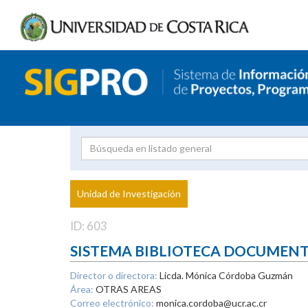
Investigador
Uni
Proyecto
Unidad de Investigación
inves
ID: 603
SISTEMA BIBLIOTECA DOCUMEN
Director o directora:
Licda. Mónica Córdoba Guzmán
Área:
OTRAS AREAS
Correo electrónico:
monica.cordoba@ucr.ac.cr