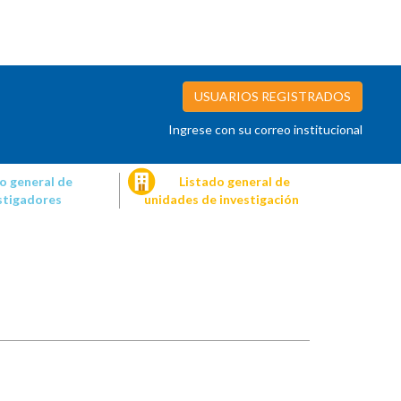
USUARIOS REGISTRADOS
Ingrese con su correo institucional
o general de
Listado general de
stigadores
unidades de investigación