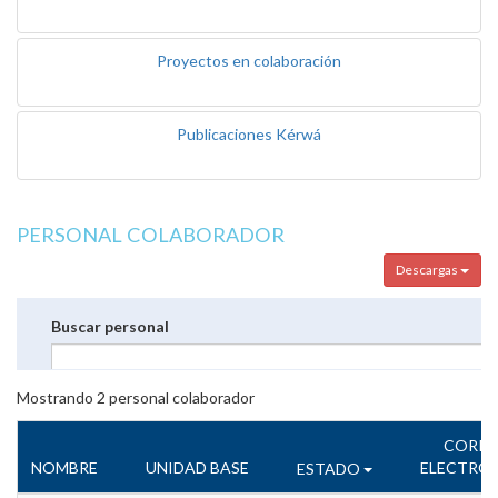
Proyectos en colaboración
Publicaciones Kérwá
PERSONAL COLABORADOR
Descargas
Buscar personal
Mostrando
2
personal colaborador
CORR
NOMBRE
UNIDAD BASE
ELECTRÓ
ESTADO