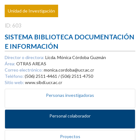
Unidad de Investigación
ID: 603
SISTEMA BIBLIOTECA DOCUMENTACIÓN
E INFORMACIÓN
Director o directora:
Licda. Mónica Córdoba Guzmán
Área:
OTRAS AREAS
Correo electrónico:
monica.cordoba@ucr.ac.cr
Teléfono:
(506) 2511-4461 / (506) 2511-4750
Sitio web:
www.sibdi.ucr.ac.cr
Personas investigadoras
Personal colaborador
Proyectos