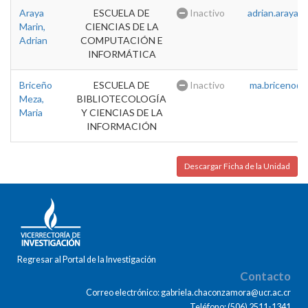
Araya
ESCUELA DE
Inactivo
adrian.araya@u
Marin,
CIENCIAS DE LA
Adrian
COMPUTACIÓN E
INFORMÁTICA
Briceño
ESCUELA DE
Inactivo
ma.briceno@u
Meza,
BIBLIOTECOLOGÍA
Maria
Y CIENCIAS DE LA
INFORMACIÓN
Descargar Ficha de la Unidad
Regresar al Portal de la Investigación
Contacto
Correo electrónico: gabriela.chaconzamora@ucr.ac.cr
Teléfono: (506) 2511-1341