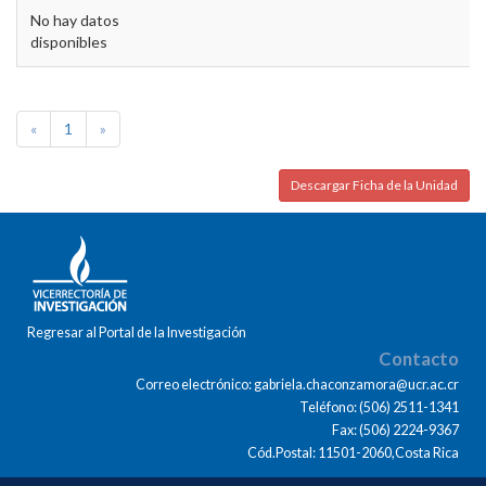
No hay datos
disponibles
«
1
»
Descargar Ficha de la Unidad
Regresar al Portal de la Investigación
Contacto
Correo electrónico: gabriela.chaconzamora@ucr.ac.cr
Teléfono: (506) 2511-1341
Fax: (506) 2224-9367
Cód.Postal: 11501-2060,Costa Rica