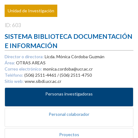
Unidad de Investigación
ID: 603
SISTEMA BIBLIOTECA DOCUMENTACIÓN
E INFORMACIÓN
Director o directora:
Licda. Mónica Córdoba Guzmán
Área:
OTRAS AREAS
Correo electrónico:
monica.cordoba@ucr.ac.cr
Teléfono:
(506) 2511-4461 / (506) 2511-4750
Sitio web:
www.sibdi.ucr.ac.cr
Personas investigadoras
Personal colaborador
Proyectos