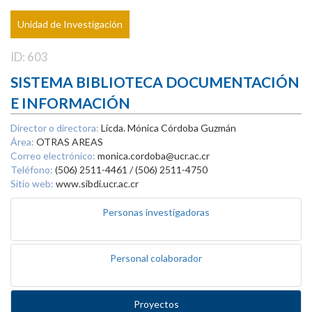
Unidad de Investigación
ID: 603
SISTEMA BIBLIOTECA DOCUMENTACIÓN
E INFORMACIÓN
Director o directora:
Licda. Mónica Córdoba Guzmán
Área:
OTRAS AREAS
Correo electrónico:
monica.cordoba@ucr.ac.cr
Teléfono:
(506) 2511-4461 / (506) 2511-4750
Sitio web:
www.sibdi.ucr.ac.cr
Personas investigadoras
Personal colaborador
Proyectos