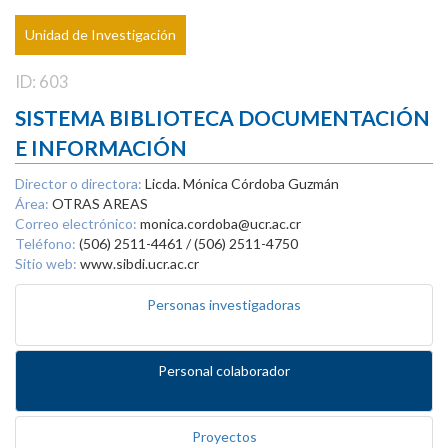
Unidad de Investigación
ID: 603
SISTEMA BIBLIOTECA DOCUMENTACIÓN
E INFORMACIÓN
Director o directora:
Licda. Mónica Córdoba Guzmán
Área:
OTRAS AREAS
Correo electrónico:
monica.cordoba@ucr.ac.cr
Teléfono:
(506) 2511-4461 / (506) 2511-4750
Sitio web:
www.sibdi.ucr.ac.cr
Personas investigadoras
Personal colaborador
Proyectos