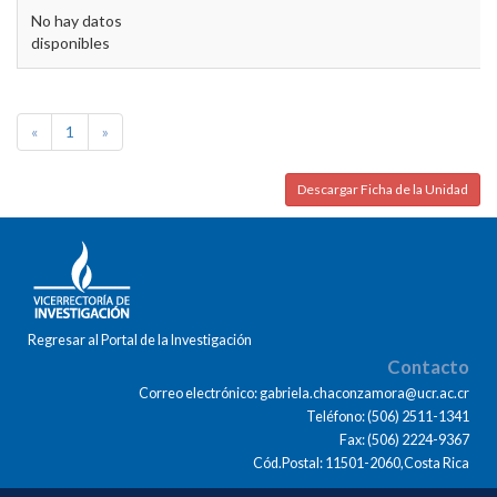
No hay datos
disponibles
«
1
»
Descargar Ficha de la Unidad
Regresar al Portal de la Investigación
Contacto
Correo electrónico: gabriela.chaconzamora@ucr.ac.cr
Teléfono: (506) 2511-1341
Fax: (506) 2224-9367
Cód.Postal: 11501-2060,Costa Rica