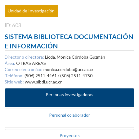
Unidad de Investigación
ID: 603
SISTEMA BIBLIOTECA DOCUMENTACIÓN
E INFORMACIÓN
Director o directora:
Licda. Mónica Córdoba Guzmán
Área:
OTRAS AREAS
Correo electrónico:
monica.cordoba@ucr.ac.cr
Teléfono:
(506) 2511-4461 / (506) 2511-4750
Sitio web:
www.sibdi.ucr.ac.cr
Personas investigadoras
Personal colaborador
Proyectos