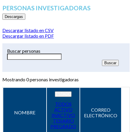
PERSONAS INVESTIGADORAS
Descargas
Descargar listado en CSV
Descargar listado en PDF
Buscar personas
Mostrando
0
personas investigadoras
ESTADO
TODOS
ACTIVO
CORREO
NOMBRE
INACTIVO
ELECTRÓNICO
TESIARIO
PREGRADO