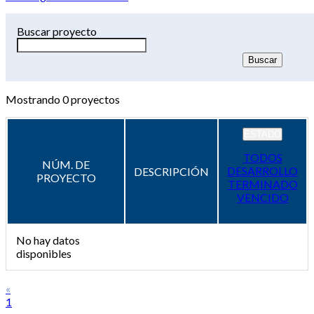
Buscar proyecto
Mostrando
0
proyectos
ESTADO
TODOS
NÚM. DE
DESARROLLO
DESCRIPCIÓN
PROYECTO
TERMINADO
VENCIDO
No hay datos
disponibles
«
1