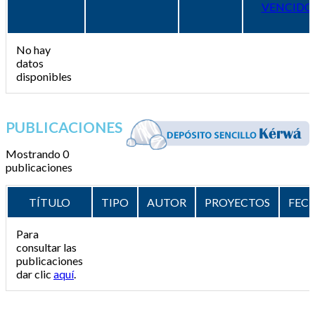
VENCIDO
No hay
datos
disponibles
PUBLICACIONES
Mostrando 0
publicaciones
TÍTULO
TIPO
AUTOR
PROYECTOS
FEC
Para
consultar las
publicaciones
dar clic
aquí
.