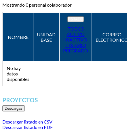
Mostrando
0
personal colaborador
ESTADO
TODOS
ACTIVO
UNIDAD
CORREO
NOMBRE
INACTIVO
BASE
ELECTRÓNICO
TESIARIO
PREGRADO
No hay
datos
disponibles
PROYECTOS
Descargas
Descargar listado en CSV
Descargar listado en PDF