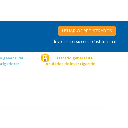
USUARIOS REGISTRADOS
Ingrese con su correo institucional
o general de
Listado general de
stigadores
unidades de investigación