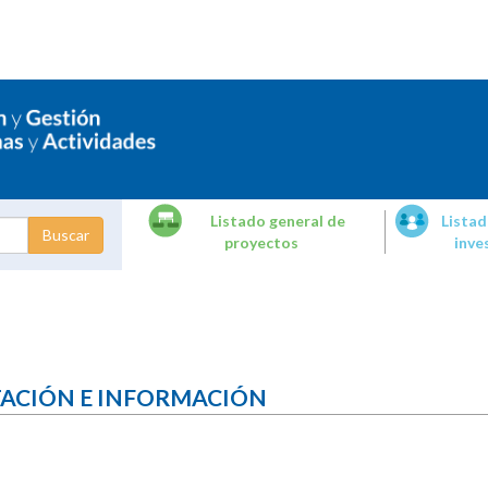
Listado general de
Listad
proyectos
inve
dades de
tigación
TACIÓN E INFORMACIÓN