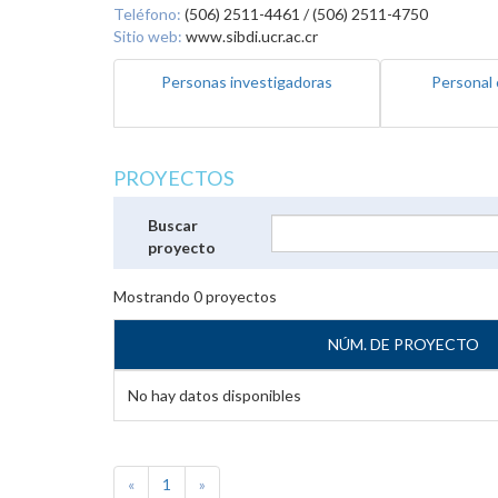
Teléfono:
(506) 2511-4461 / (506) 2511-4750
Sitio web:
www.sibdi.ucr.ac.cr
Personas investigadoras
Personal 
PROYECTOS
Buscar
proyecto
Mostrando
0
proyectos
NÚM. DE PROYECTO
No hay datos disponibles
«
1
»