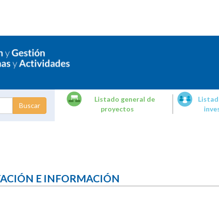
Listado general de
Listad
proyectos
inve
dades de
tigación
TACIÓN E INFORMACIÓN