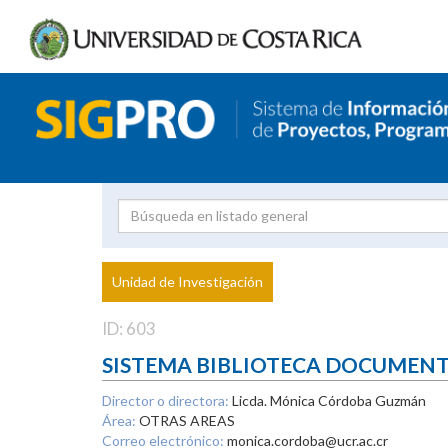
Investigador
Uni
Proyecto
Unidad de Investigación
inves
ID: 603
SISTEMA BIBLIOTECA DOCUMEN
Director o directora:
Licda. Mónica Córdoba Guzmán
Área:
OTRAS AREAS
Correo electrónico:
monica.cordoba@ucr.ac.cr