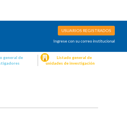
USUARIOS REGISTRADOS
Ingrese con su correo institucional
o general de
Listado general de
stigadores
unidades de investigación