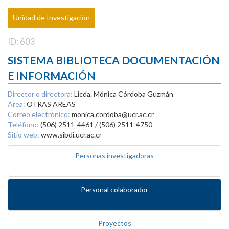
Unidad de Investigación
ID: 603
SISTEMA BIBLIOTECA DOCUMENTACIÓN
E INFORMACIÓN
Director o directora:
Licda. Mónica Córdoba Guzmán
Área:
OTRAS AREAS
Correo electrónico:
monica.cordoba@ucr.ac.cr
Teléfono:
(506) 2511-4461 / (506) 2511-4750
Sitio web:
www.sibdi.ucr.ac.cr
Personas investigadoras
Personal colaborador
Proyectos