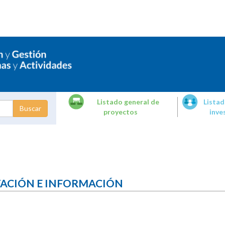
Listado general de
Listad
proyectos
inve
dades de
tigación
TACIÓN E INFORMACIÓN