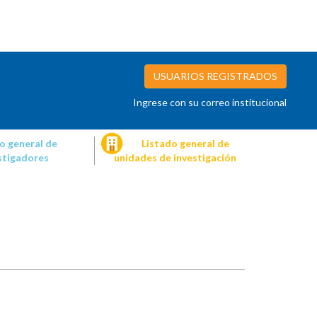
USUARIOS REGISTRADOS
Ingrese con su correo institucional
o general de
Listado general de
stigadores
unidades de investigación