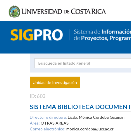
Investigador
Uni
Proyecto
Unidad de Investigación
inves
ID: 603
SISTEMA BIBLIOTECA DOCUMEN
Director o directora:
Licda. Mónica Córdoba Guzmán
Área:
OTRAS AREAS
Correo electrónico:
monica.cordoba@ucr.ac.cr