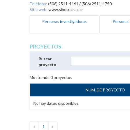
Teléfono:
(506) 2511-4461 / (506) 2511-4750
Sitio web:
www.sibdi.ucr.ac.cr
Personas investigadoras
Personal 
PROYECTOS
Buscar
proyecto
Mostrando
0
proyectos
NÚM. DE PROYECTO
No hay datos disponibles
«
1
»