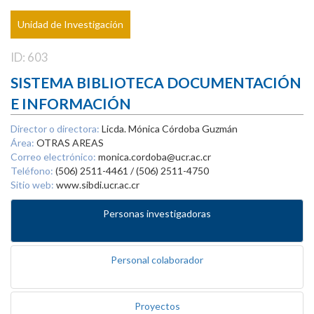
Unidad de Investigación
ID: 603
SISTEMA BIBLIOTECA DOCUMENTACIÓN
E INFORMACIÓN
Director o directora:
Licda. Mónica Córdoba Guzmán
Área:
OTRAS AREAS
Correo electrónico:
monica.cordoba@ucr.ac.cr
Teléfono:
(506) 2511-4461 / (506) 2511-4750
Sitio web:
www.sibdi.ucr.ac.cr
Personas investigadoras
Personal colaborador
Proyectos