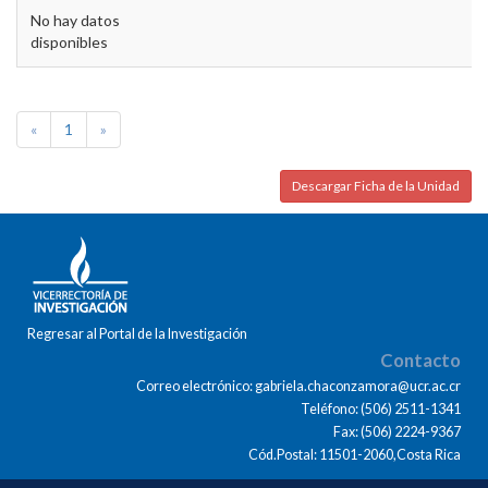
No hay datos
disponibles
«
1
»
Descargar Ficha de la Unidad
Regresar al Portal de la Investigación
Contacto
Correo electrónico: gabriela.chaconzamora@ucr.ac.cr
Teléfono: (506) 2511-1341
Fax: (506) 2224-9367
Cód.Postal: 11501-2060,Costa Rica