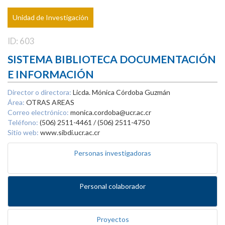
Unidad de Investigación
ID: 603
SISTEMA BIBLIOTECA DOCUMENTACIÓN
E INFORMACIÓN
Director o directora:
Licda. Mónica Córdoba Guzmán
Área:
OTRAS AREAS
Correo electrónico:
monica.cordoba@ucr.ac.cr
Teléfono:
(506) 2511-4461 / (506) 2511-4750
Sitio web:
www.sibdi.ucr.ac.cr
Personas investigadoras
Personal colaborador
Proyectos