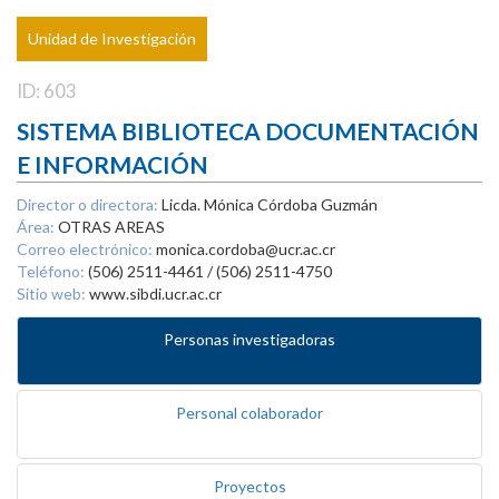
Unidad de Investigación
ID: 603
SISTEMA BIBLIOTECA DOCUMENTACIÓN
E INFORMACIÓN
Director o directora:
Licda. Mónica Córdoba Guzmán
Área:
OTRAS AREAS
Correo electrónico:
monica.cordoba@ucr.ac.cr
Teléfono:
(506) 2511-4461 / (506) 2511-4750
Sitio web:
www.sibdi.ucr.ac.cr
Personas investigadoras
Personal colaborador
Proyectos