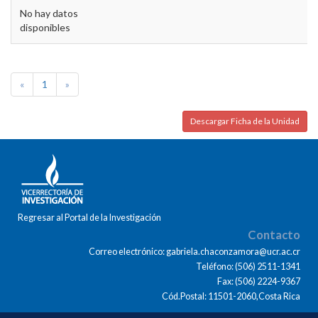
No hay datos
disponibles
«
1
»
Descargar Ficha de la Unidad
Regresar al Portal de la Investigación
Contacto
Correo electrónico: gabriela.chaconzamora@ucr.ac.cr
Teléfono: (506) 2511-1341
Fax: (506) 2224-9367
Cód.Postal: 11501-2060,Costa Rica