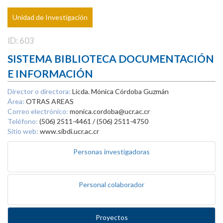
Unidad de Investigación
ID: 603
SISTEMA BIBLIOTECA DOCUMENTACIÓN
E INFORMACIÓN
Director o directora:
Licda. Mónica Córdoba Guzmán
Área:
OTRAS AREAS
Correo electrónico:
monica.cordoba@ucr.ac.cr
Teléfono:
(506) 2511-4461 / (506) 2511-4750
Sitio web:
www.sibdi.ucr.ac.cr
Personas investigadoras
Personal colaborador
Proyectos