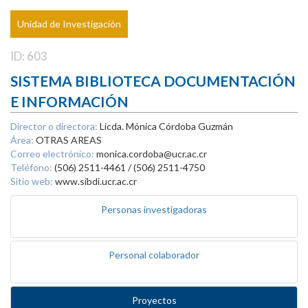
Unidad de Investigación
ID: 603
SISTEMA BIBLIOTECA DOCUMENTACIÓN
E INFORMACIÓN
Director o directora:
Licda. Mónica Córdoba Guzmán
Área:
OTRAS AREAS
Correo electrónico:
monica.cordoba@ucr.ac.cr
Teléfono:
(506) 2511-4461 / (506) 2511-4750
Sitio web:
www.sibdi.ucr.ac.cr
Personas investigadoras
Personal colaborador
Proyectos